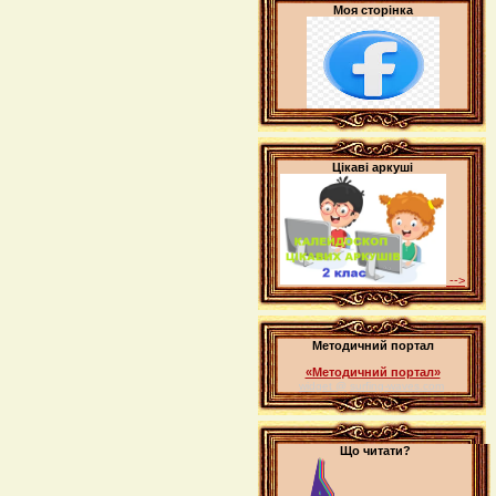
Моя сторінка
Цікаві аркуші
-->
Методичний портал
«Методичний портал»
widget @
surfing-waves.com
Що читати?