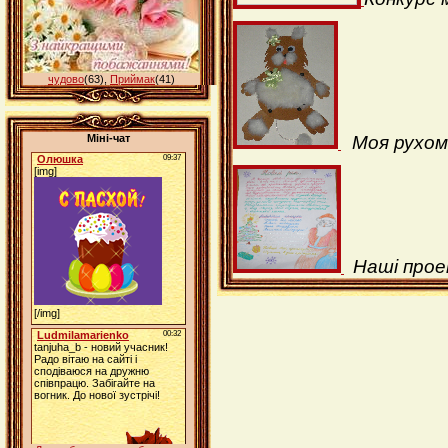
чудово
(63)
,
Приймак
(41)
Моя рухом
Міні-чат
Наші прое