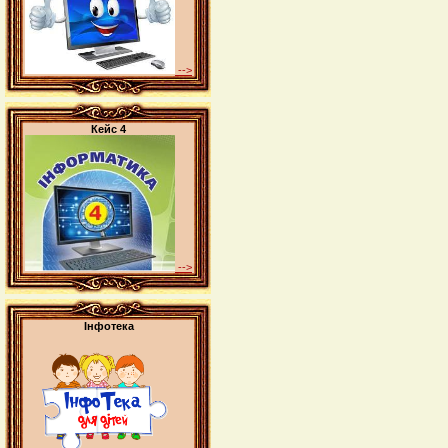
-->
Кейс 4
-->
Інфотека