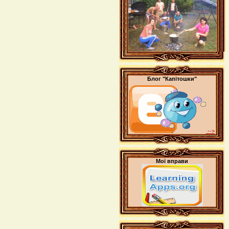
Блог "Капітошки"
-->
Мої вправи