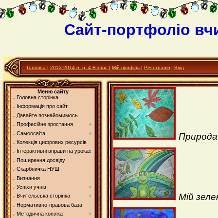
Сайт-портфоліо вч
Головна
|
2013-2014 н. р. 4-В клас
|
Мій профіль
|
Реєстрація
|
Вхід
Меню сайту
Головна сторінка
Інформація про сайт
Давайте познайомимось
Професійне зростання
Самоосвіта
Природа
Колекція цифрових ресурсів
Інтерактивні вправи на уроках
Поширення досвіду
Скарбничка НУШ
Визнання
Успіхи учнів
Мій зеле
Вчительська сторінка
Нормативно-правова база
Методична копілка