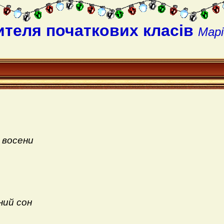
ителя початкових класів
Марі
 восени
ний сон