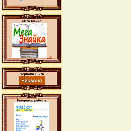
МегаЗнайка
-->
Червона книга
Генератор ребусів