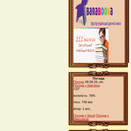
Погода
Погода
08.08.26, ніч
Погода у
Кам'янці
+23°
вологість:
78%
тиск:
748 мм
вітер:
1 м/с,
Погода у Києві
Погода у
Миколаєві