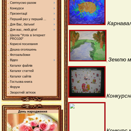
Святкуємо разом
Конкурси
Презентації
Перший раз у перший ...
Карнава
Для Вас, батьки!
Для вас, любі діти!
Школа "Успіх в Інтернет
PRO100"
Корисні посилання
Дошка оголошень
Фотоальбоми
Землю 
Відео
Каталог файлів
Каталог статтей
Каталог сайтів
Гостьова книга
Форум
Зворотній зв'язок
Конкурсн
День народження
Конкурс 