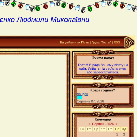
єнко Людмили Миколаївни
Ви увійшли як
Гість
| Група "
Гости
" |
RSS
Форма входу
Гостю! Я рада Вашому візиту на
сайт. Увійдіть під своїм іменем
або зареєструйтеся.
Котра година?
Лондон
Серпень 07, 2026
Календар
«
Серпень 2026
»
Пн
Вт
Ср
Чт
Пт
Сб
Нд
1
2