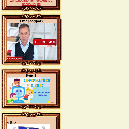
Для добавления необходима
авторизация
Експрес-уроки
Кейс 2
-->
Кейс 3