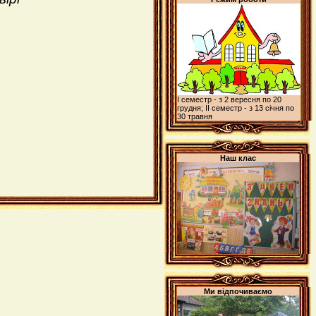
І семестр - з 2 вересня по 20
грудня; ІІ семестр - з 13 січня по
30 травня
Наш клас
Ми відпочиваємо