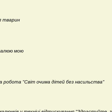
л тварин
малюю мою
а робота "Світ очима дітей без насильства"
малюнків у техніці відтискування "Здрастуйте, зв