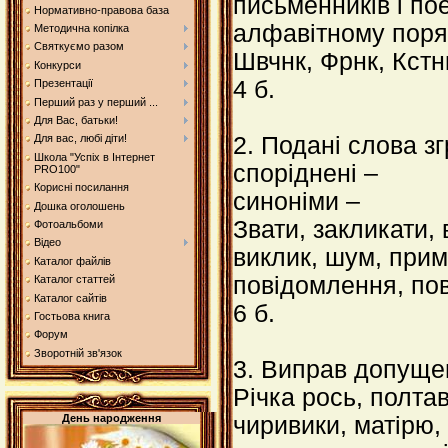
письменників і пое
Нормативно-правова база
алфавітному поря
Методична копілка
Святкуємо разом
Швчнк, Фрнк, Кстн
Конкурси
4 б.
Презентації
Перший раз у перший ...
Для Вас, батьки!
2. Подані слова зг
Для вас, любі діти!
Школа "Успіх в Інтернет
споріднені –
PRO100"
Корисні посилання
синоніми –
Дошка оголошень
Звати, закликати, 
Фотоальбоми
Відео
виклик, шум, прим
Каталог файлів
повідомлення, пов
Каталог статтей
Каталог сайтів
6 б.
Гостьова книга
Форум
Зворотній зв'язок
3. Виправ допуще
Річка рось, полта
День народження
чиривики, матірю, 