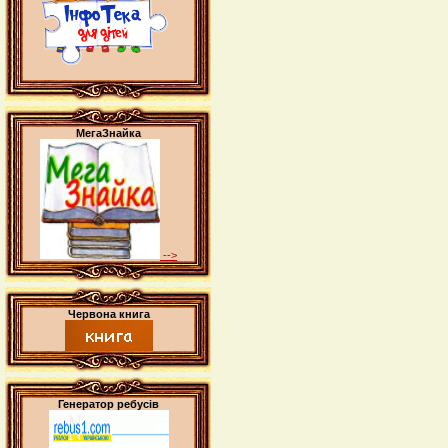
МегаЗнайка
-->
Червона книга
Генератор ребусів