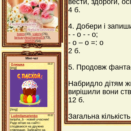
вести, здороги, осі
4 б.
4. Добери і запиш
- - o - - o;
bates
(33)
,
valeriy
(76)
,
larisavylegzhanina53
(73)
,
- o – o =: o
300595
(54)
2 б.
Міні-чат
5. Продовж фантас
Набридло дітям жи
вирішили вони ст
12 б.
Загальна кількість