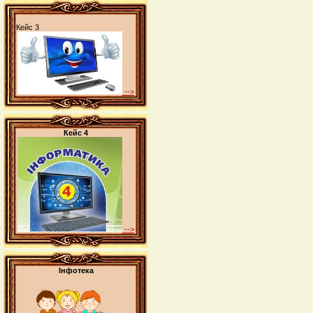
Кейс 3
-->
Кейс 4
-->
Інфотека