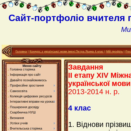
Сайт-портфоліо вчителя 
Ми
Головна
|
Конкурс з української мови імені Петра Яцика 4 клас
|
Мій профіль
|
Реє
Завдання
Меню сайту
Головна сторінка
ІІ етапу ХІV Між
Інформація про сайт
Давайте познайомимось
української мов
Професійне зростання
2013-2014 н. р.
Самоосвіта
Колекція цифрових ресурсів
Інтерактивні вправи на уроках
4 клас
Поширення досвіду
Скарбничка НУШ
Визнання
1. Віднови прізви
Успіхи учнів
Вчительська сторінка