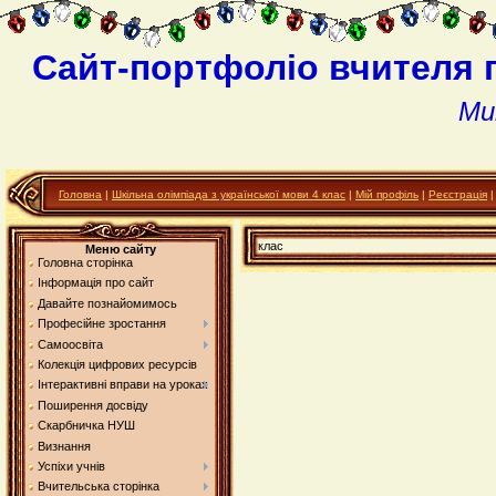
Сайт-портфоліо вчителя 
Ми
Головна
|
Шкільна олімпіада з української мови 4 клас
|
Мій профіль
|
Реєстрація
клас
Меню сайту
Головна сторінка
Інформація про сайт
Давайте познайомимось
Професійне зростання
Самоосвіта
Колекція цифрових ресурсів
Інтерактивні вправи на уроках
Поширення досвіду
Скарбничка НУШ
Визнання
Успіхи учнів
Вчительська сторінка