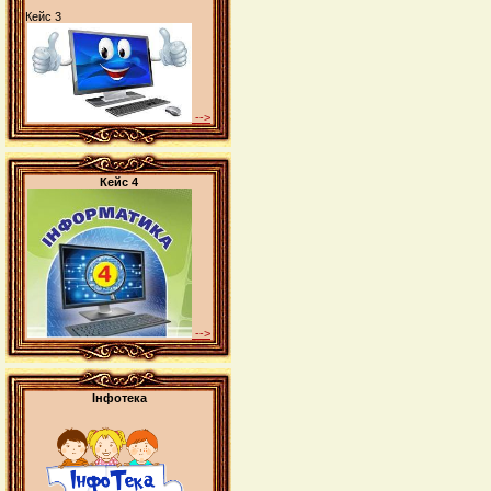
Кейс 3
-->
Кейс 4
-->
Інфотека