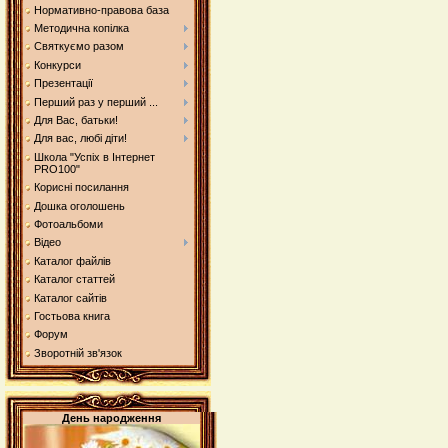
Нормативно-правова база
Методична копілка
Святкуємо разом
Конкурси
Презентації
Перший раз у перший ...
Для Вас, батьки!
Для вас, любі діти!
Школа "Успіх в Інтернет
PRO100"
Корисні посилання
Дошка оголошень
Фотоальбоми
Відео
Каталог файлів
Каталог статтей
Каталог сайтів
Гостьова книга
Форум
Зворотній зв'язок
День народження