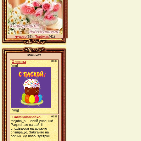
чудово
(63)
,
Приймак
(41)
Міні-чат