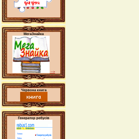
МегаЗнайка
-->
Червона книга
Генератор ребусів