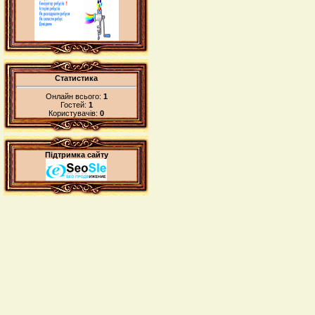
Статистика
Онлайн всього:
1
Гостей:
1
Користувачів:
0
Підтримка сайту