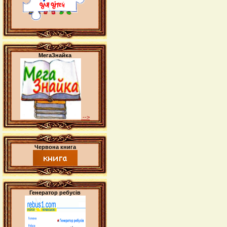
МегаЗнайка
-->
Червона книга
Генератор ребусів