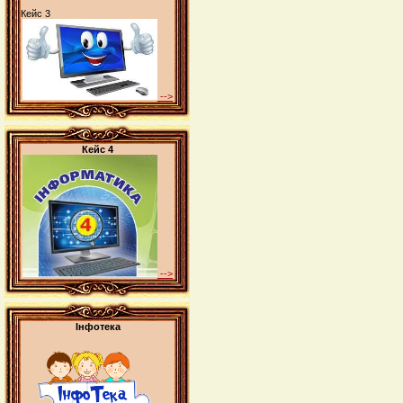
Кейс 3
-->
Кейс 4
-->
Інфотека