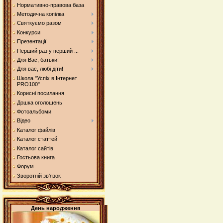
Нормативно-правова база
Методична копілка
Святкуємо разом
Конкурси
Презентації
Перший раз у перший ...
Для Вас, батьки!
Для вас, любі діти!
Школа "Успіх в Інтернет
PRO100"
Корисні посилання
Дошка оголошень
Фотоальбоми
Відео
Каталог файлів
Каталог статтей
Каталог сайтів
Гостьова книга
Форум
Зворотній зв'язок
День народження