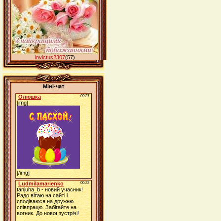
invictus2307
(57)
Міні-чат