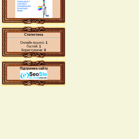
Статистика
Онлайн всього:
1
Гостей:
1
Користувачів:
0
Підтримка сайту