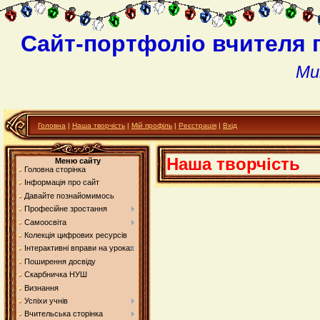
Сайт-портфоліо вчителя 
Ми
Головна
|
Наша творчість
|
Мій профіль
|
Реєстрація
|
Вхід
Наша творчість
Меню сайту
Головна сторінка
Інформація про сайт
Давайте познайомимось
Професійне зростання
Самоосвіта
Колекція цифрових ресурсів
Інтерактивні вправи на уроках
Поширення досвіду
Скарбничка НУШ
Визнання
Успіхи учнів
Вчительська сторінка