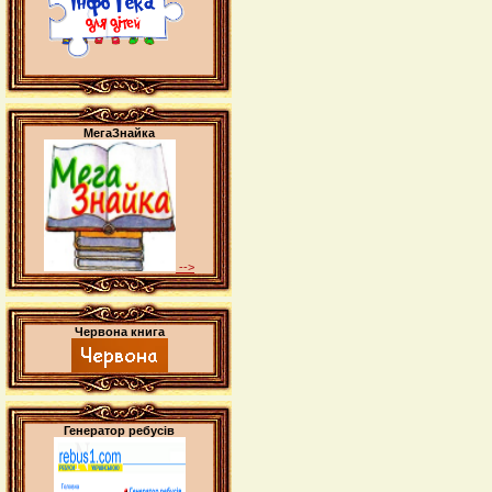
МегаЗнайка
-->
Червона книга
Генератор ребусів