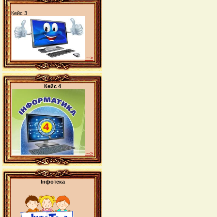
Кейс 3
-->
Кейс 4
-->
Інфотека