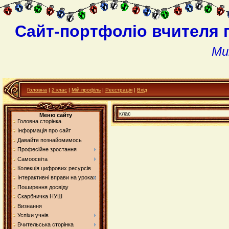
Сайт-портфоліо вчителя 
Ми
Головна
|
2 клас
|
Мій профіль
|
Реєстрація
|
Вхід
клас
Меню сайту
Головна сторінка
Інформація про сайт
Давайте познайомимось
Професійне зростання
Самоосвіта
Колекція цифрових ресурсів
Інтерактивні вправи на уроках
Поширення досвіду
Скарбничка НУШ
Визнання
Успіхи учнів
Вчительська сторінка