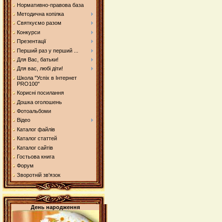
Нормативно-правова база
Методична копілка
Святкуємо разом
Конкурси
Презентації
Перший раз у перший ...
Для Вас, батьки!
Для вас, любі діти!
Школа "Успіх в Інтернет
PRO100"
Корисні посилання
Дошка оголошень
Фотоальбоми
Відео
Каталог файлів
Каталог статтей
Каталог сайтів
Гостьова книга
Форум
Зворотній зв'язок
День народження