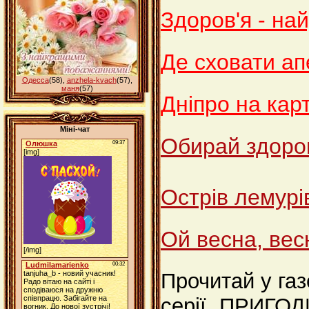
Здоров'я - на
Де сховати ап
Одесса
(58)
,
anzhela-kvach
(57)
,
маня
(57)
Дніпро на карт
Міні-чат
Обирай здоро
Острів лемурі
Ой весна, вес
Прочитай у га
серії „ПРИГО