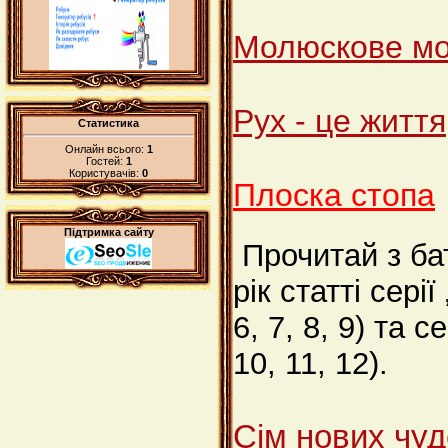
Молюскове м
Рух - це життя
Статистика
Онлайн всього:
1
Гостей:
1
Користувачів:
0
Плоска стопа
Підтримка сайту
Прочитай з ба
рік статті сері
6, 7, 8, 9) та
10, 11, 12).
Сім нових чу