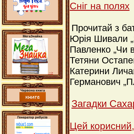
Сніг на полях
Прочитай з ба
Юрія Шивали „
МегаЗнайка
Павленко „Чи в
Тетяни Остапе
Катерини Личак
-->
Германович „Пл
Червона книга
Загадки Саха
Генератор ребусів
Цей корисний,