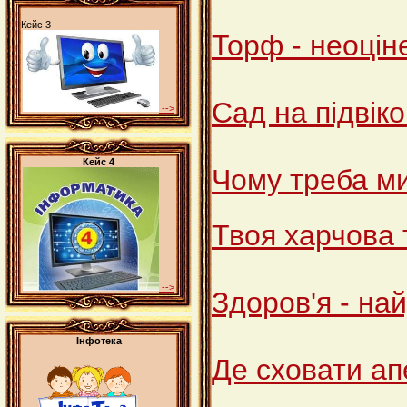
Кейс 3
Торф - неоцін
Сад на підвіко
-->
Кейс 4
Чому треба ми
Твоя харчова 
-->
Здоров'я - на
Інфотека
Де сховати ап