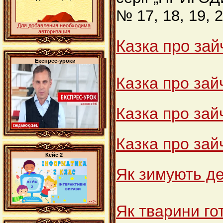
№ 17, 18, 19, 21
Для добавления необходима
авторизация
Казка про зай
Експрес-уроки
Казка про зайч
Казка про зайч
Казка про зай
Кейс 2
Як зимують д
-->
Як тварини го