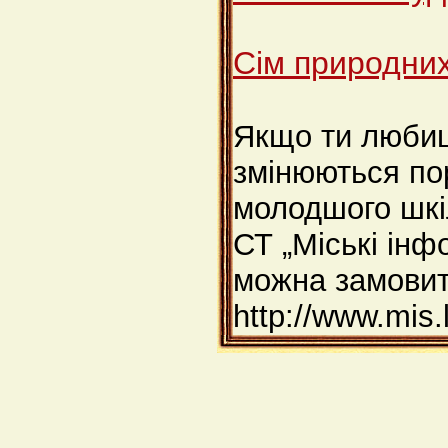
Сім природних
Якщо ти любиш
змінюються по
молодшого шкіл
СТ „Міські інф
можна замовит
http://www.mis.