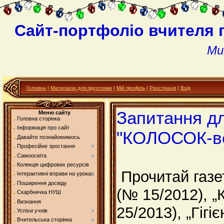
Сайт-портфоліо вчителя 
Ми
Головна
|
Матеріали для підготовки
|
Мій профіль
|
Реєстрація
|
Вхід
Запитання дл
Меню сайту
Головна сторінка
Інформація про сайт
"КОЛОСОК-ве
Давайте познайомимось
Професійне зростання
Самоосвіта
Колекція цифрових ресурсів
Прочитай газе
Інтерактивні вправи на уроках
Поширення досвіду
(№ 15/2012), „
Скарбничка НУШ
Визнання
25/2013), „Гігі
Успіхи учнів
Вчительська сторінка