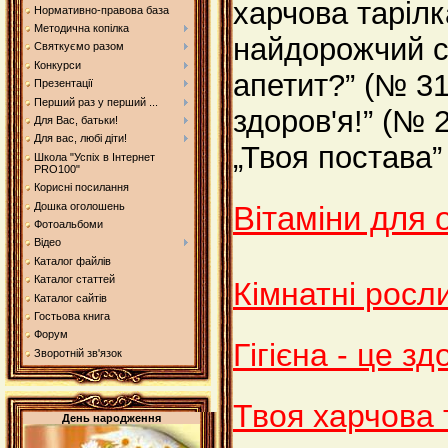
харчова тарілк
Нормативно-правова база
Методична копілка
найдорожчий с
Святкуємо разом
Конкурси
апетит?” (№ 31
Презентації
Перший раз у перший ...
здоров'я!” (№ 
Для Вас, батьки!
Для вас, любі діти!
„Твоя постава”
Школа "Успіх в Інтернет
PRO100"
Корисні посилання
Дошка оголошень
Вітаміни для 
Фотоальбоми
Відео
Каталог файлів
Каталог статтей
Кімнатні росли
Каталог сайтів
Гостьова книга
Форум
Гігієна - це зд
Зворотній зв'язок
Твоя харчова 
День народження