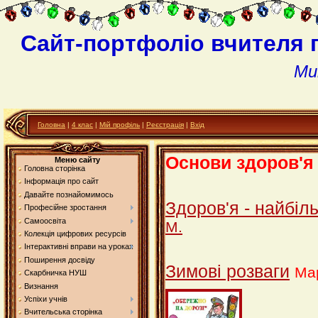
Сайт-портфоліо вчителя 
Ми
Головна
|
4 клас
|
Мій профіль
|
Реєстрація
|
Вхід
Основи здоров'я 
Меню сайту
Головна сторінка
Інформація про сайт
Давайте познайомимось
Здоров'я - найбіл
Професійне зростання
Самоосвіта
М.
Колекція цифрових ресурсів
Інтерактивні вправи на уроках
Поширення досвіду
Зимові розваги
Мар
Скарбничка НУШ
Визнання
Успіхи учнів
Вчительська сторінка