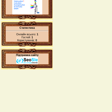
Статистика
Онлайн всього:
1
Гостей:
1
Користувачів:
0
Підтримка сайту