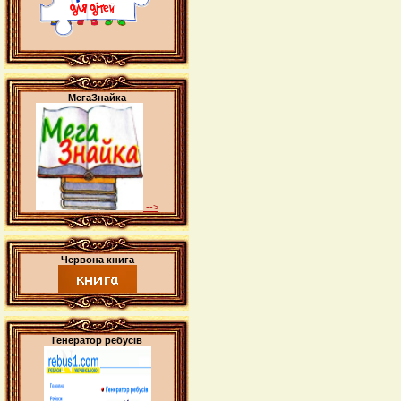
МегаЗнайка
-->
Червона книга
Генератор ребусів