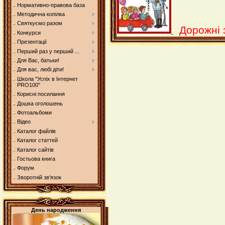
Нормативно-правова база
Методична копілка
Святкуємо разом
Дорожні 
Конкурси
Презентації
Перший раз у перший ...
Для Вас, батьки!
Для вас, любі діти!
Школа "Успіх в Інтернет
PRO100"
Корисні посилання
Дошка оголошень
Фотоальбоми
Відео
Каталог файлів
Каталог статтей
Каталог сайтів
Гостьова книга
Форум
Зворотній зв'язок
День народження