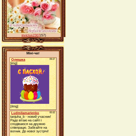
invictus2307
(57)
Міні-чат