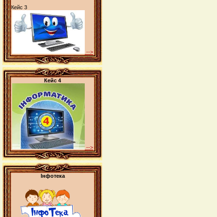
Кейс 3
-->
Кейс 4
-->
Інфотека