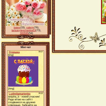
bates
(33)
,
valeriy
(76)
,
larisavylegzhanina53
(73)
,
300595
(54)
Міні-чат