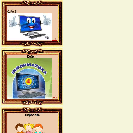
Кейс 3
-->
Кейс 4
-->
Інфотека