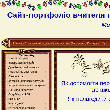
Сайт-портфоліо вчителя 
Ми
Головна
|
Адаптаційний період першокласників
|
Мій профіль
|
Реєстрація
|
Вхід
Меню сайту
Головна сторінка
Інформація про сайт
Давайте познайомимось
Професійне зростання
Самоосвіта
Колекція цифрових ресурсів
Як допомогти пер
Інтерактивні вправи на уроках
до шкі
Поширення досвіду
Скарбничка НУШ
Як налагодити 
Визнання
Успіхи учнів
Вчительська сторінка