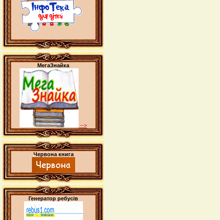
МегаЗнайка
-->
Червона книга
Генератор ребусів