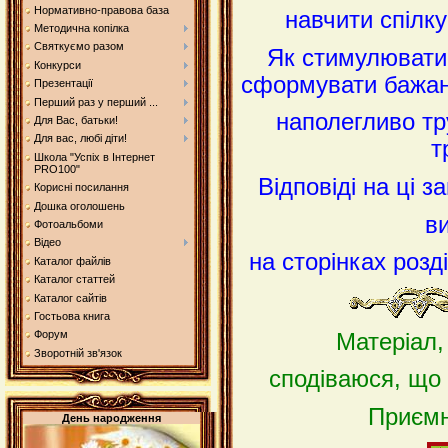
Нормативно-правова база
навчити спілк
Методична копілка
Святкуємо разом
Як стимулювати 
Конкурси
сформувати бажан
Презентації
Перший раз у перший ...
наполегливо т
Для Вас, батьки!
Для вас, любі діти!
т
Школа "Успіх в Інтернет
PRO100"
Відповіді на ці з
Корисні посилання
Дошка оголошень
в
Фотоальбоми
Відео
на сторінках розд
Каталог файлів
Каталог статтей
Каталог сайтів
Гостьова книга
Форум
Матеріал,
Зворотній зв'язок
сподіваюся, що
Приємн
День народження