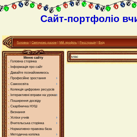
Сайт-портфоліо вч
Головна
|
Святкуємо разом
|
Мій профіль
|
Реєстрація
|
Вхід
клас
Меню сайту
Головна сторінка
Інформація про сайт
Давайте познайомимось
Професійне зростання
Самоосвіта
Колекція цифрових ресурсів
Інтерактивні вправи на уроках
Поширення досвіду
Скарбничка НУШ
Визнання
Успіхи учнів
Вчительська сторінка
Нормативно-правова база
Методична копілка