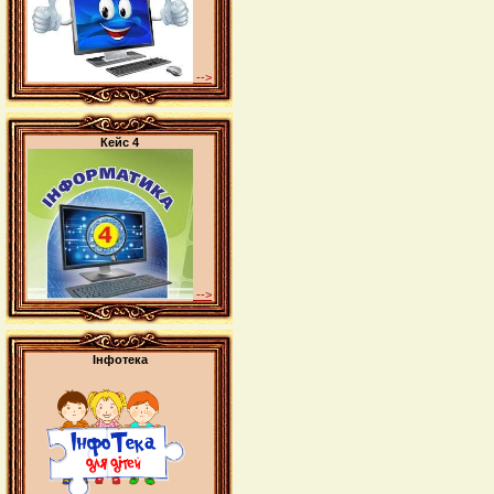
-->
Кейс 4
-->
Інфотека