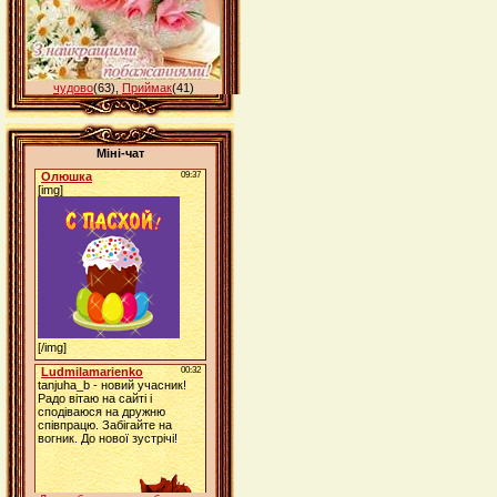
чудово
(63)
,
Приймак
(41)
Міні-чат