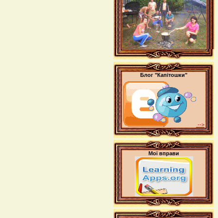
Блог "Капітошки"
-->
Мої вправи