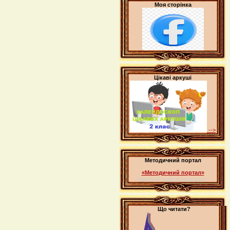
Моя сторінка
Цікаві аркуші
-->
Методичний портал
«Методичний портал»
widget @
surfing-waves.com
Що читати?