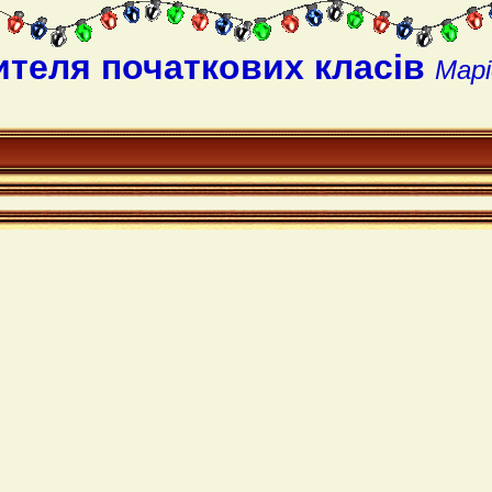
ителя початкових класів
Марі