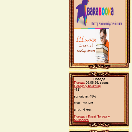
Погода
Погода
08.08.26, вдень
Погода у
Кам'янці
+31°
вологість:
45%
тиск:
744 мм
вітер:
4 м/с,
Погода у Києві
Погода у
Миколаєві