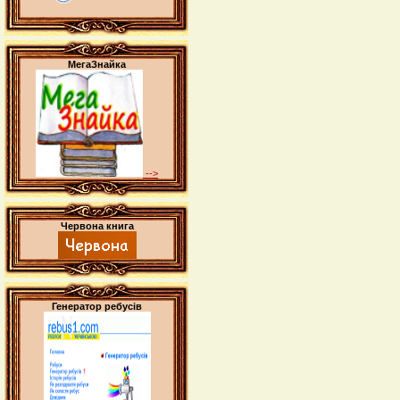
МегаЗнайка
-->
Червона книга
Генератор ребусів