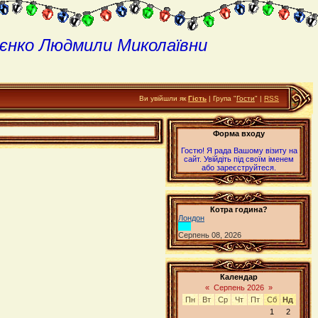
єнко Людмили Миколаївни
Ви увійшли як
Гість
| Група "
Гости
" |
RSS
Форма входу
Гостю! Я рада Вашому візиту на
сайт. Увійдіть під своїм іменем
або зареєструйтеся.
Котра година?
Лондон
Серпень 08, 2026
Календар
«
Серпень 2026
»
Пн
Вт
Ср
Чт
Пт
Сб
Нд
1
2