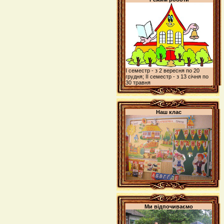
І семестр - з 2 вересня по 20
грудня; ІІ семестр - з 13 січня по
30 травня
Наш клас
Ми відпочиваємо