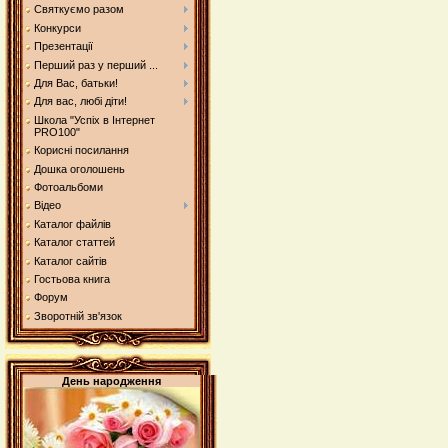
Святкуємо разом
Конкурси
Презентації
Перший раз у перший ...
Для Вас, батьки!
Для вас, любі діти!
Школа "Успіх в Інтернет
PRO100"
Корисні посилання
Дошка оголошень
Фотоальбоми
Відео
Каталог файлів
Каталог статтей
Каталог сайтів
Гостьова книга
Форум
Зворотній зв'язок
День народження