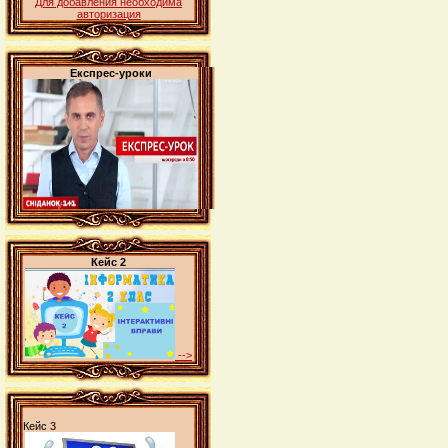
Для добавления необходима
авторизация
Експрес-уроки
Кейс 2
-->
Кейс 3