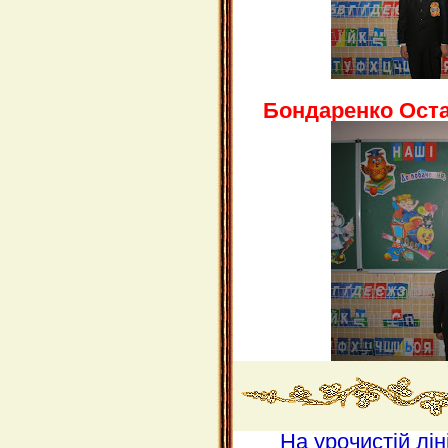
Бондаренко Оста
На урочистій лі