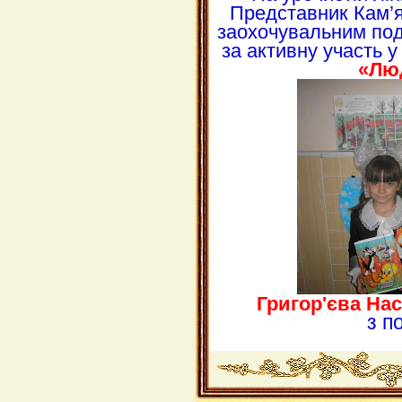
Представник Кам’я
заохочувальним под
за активну участь 
«Люд
Григор'єва На
з п