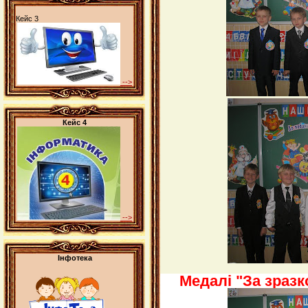
Кейс 3
-->
Кейс 4
-->
Інфотека
Медалі "За зразк