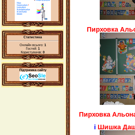
Пирховка Альо
Статистика
Онлайн всього:
1
Гостей:
1
Користувачів:
0
Підтримка сайту
Пирховка Альона
і
Шишка Даш