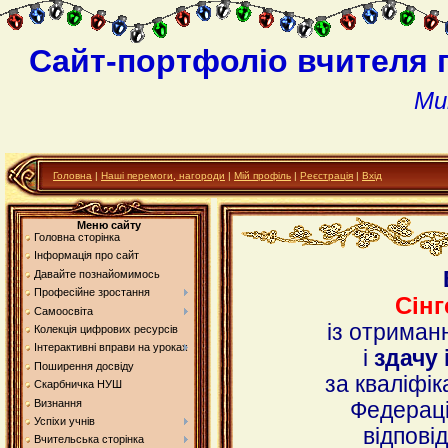
Сайт-портфоліо вчителя 
Ми
Головна
|
Наші перемоги, нагороди
|
Мій профіль
|
Реєстрація
|
Вхід
Меню сайту
Головна сторінка
Інформація про сайт
Давайте познайомимось
Професійне зростання
Сінг
Самоосвіта
із отрима
Колекція цифрових ресурсів
Інтерактивні вправи на уроках
і
здачу 
Поширення досвіду
за кваліфі
Скарбничка НУШ
Визнання
Федераці
Успіхи учнів
відпові
Вчительська сторінка