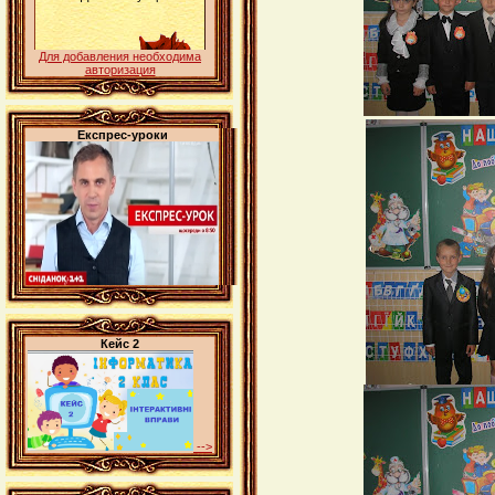
Для добавления необходима
авторизация
Експрес-уроки
Кейс 2
-->