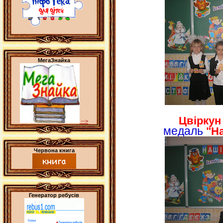
МегаЗнайка
Цвіркун
-->
медаль
"Н
Червона книга
Генератор ребусів