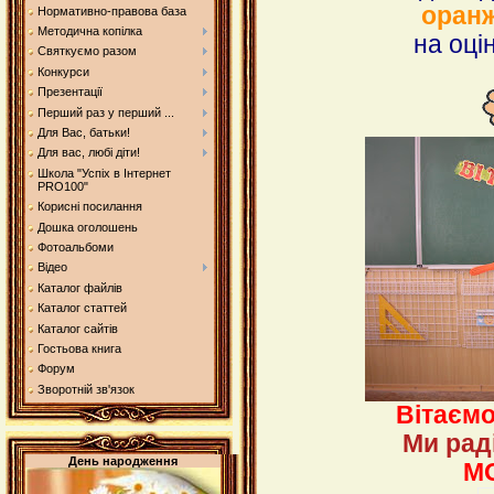
оранж
Нормативно-правова база
Методична копілка
на оці
Святкуємо разом
Конкурси
Презентації
Перший раз у перший ...
Для Вас, батьки!
Для вас, любі діти!
Школа "Успіх в Інтернет
PRO100"
Корисні посилання
Дошка оголошень
Фотоальбоми
Відео
Каталог файлів
Каталог статтей
Каталог сайтів
Гостьова книга
Форум
Зворотній зв'язок
Вітаємо
Ми раді
День народження
М