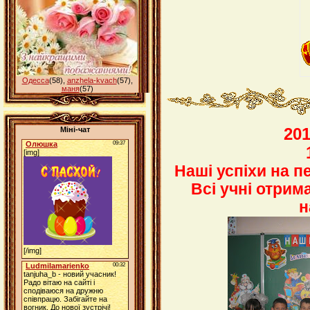
Одесса
(58)
,
anzhela-kvach
(57)
,
маня
(57)
201
Міні-чат
Наші успіхи на п
Всі учні отрим
н