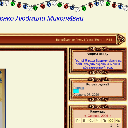
єнко Людмили Миколаївни
Ви увійшли як
Гість
| Група "
Гости
" |
RSS
Форма входу
Гостю! Я рада Вашому візиту на
сайт. Увійдіть під своїм іменем
або зареєструйтеся.
Котра година?
Лондон
Серпень 07, 2026
Календар
«
Серпень 2026
»
Пн
Вт
Ср
Чт
Пт
Сб
Нд
1
2