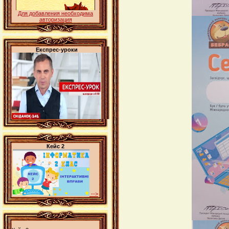
Для добавления необходима
авторизация
Експрес-уроки
Кейс 2
-->