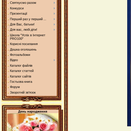
Святкуємо разом
Конкурси
Презентації
Перший раз у перший ...
Для Вас, батьки!
Для вас, любі діти!
Школа "Успіх в Інтернет
PRO100"
Корисні посилання
Дошка оголошень
Фотоальбоми
Відео
Каталог файлів
Каталог статтей
Каталог сайтів
Гостьова книга
Форум
Зворотній зв'язок
День народження