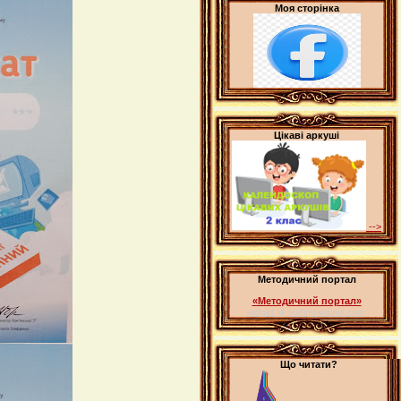
Моя сторінка
Цікаві аркуші
-->
Методичний портал
«Методичний портал»
widget @
surfing-waves.com
Що читати?