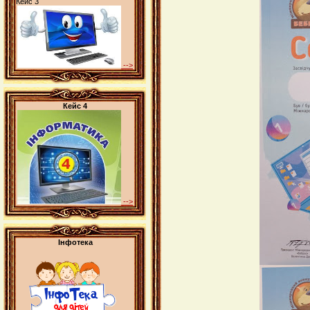
Кейс 3
-->
Кейс 4
-->
Інфотека