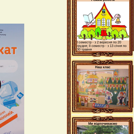
І семестр - з 2 вересня по 20
грудня; ІІ семестр - з 13 січня по
30 травня
Наш клас
Ми відпочиваємо