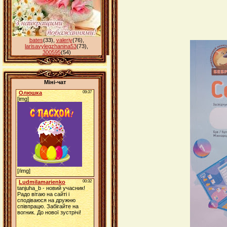
bates
(33)
,
valeriy
(76)
,
larisavylegzhanina53
(73)
,
300595
(54)
Міні-чат