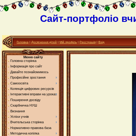
Сайт-портфоліо вч
Головна
|
Досягнення дітей
|
Мій профіль
|
Реєстрація
|
Вхід
Меню сайту
Головна сторінка
Інформація про сайт
Давайте познайомимось
Професійне зростання
Самоосвіта
Колекція цифрових ресурсів
Інтерактивні вправи на уроках
Поширення досвіду
Скарбничка НУШ
Визнання
Успіхи учнів
Вчительська сторінка
Нормативно-правова база
Методична копілка