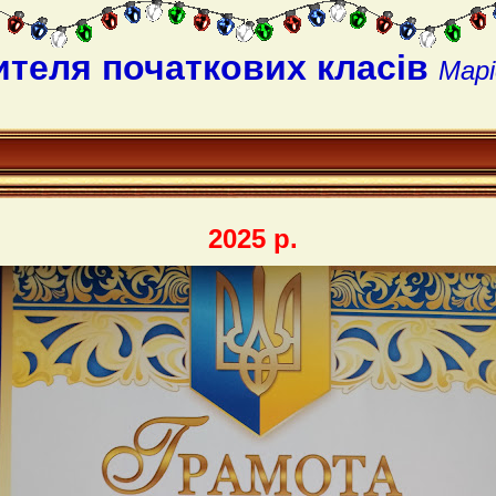
ителя початкових класів
Марі
2025 р.