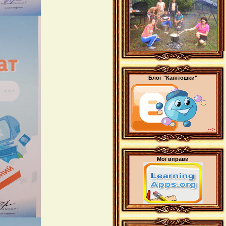
Блог "Капітошки"
-->
Мої вправи