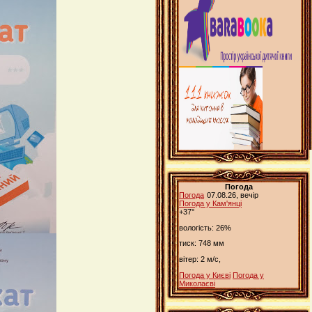
Погода
Погода
07.08.26, вечір
Погода у
Кам'янці
+37°
вологість:
26%
тиск:
748 мм
вітер:
2 м/с,
Погода у Києві
Погода у
Миколаєві