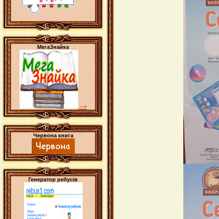
МегаЗнайка
-->
Червона книга
Генератор ребусів