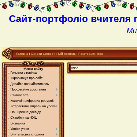
Сайт-портфоліо вчителя 
Ми
Головна
|
Основи здоров'я
|
Мій профіль
|
Реєстрація
|
Вхід
клас
Меню сайту
Головна сторінка
Інформація про сайт
Давайте познайомимось
Професійне зростання
Самоосвіта
Колекція цифрових ресурсів
Інтерактивні вправи на уроках
Поширення досвіду
Скарбничка НУШ
Визнання
Успіхи учнів
Вчительська сторінка