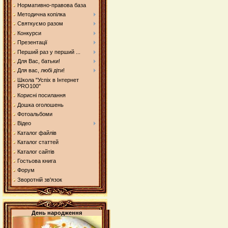
Нормативно-правова база
Методична копілка
Святкуємо разом
Конкурси
Презентації
Перший раз у перший ...
Для Вас, батьки!
Для вас, любі діти!
Школа "Успіх в Інтернет
PRO100"
Корисні посилання
Дошка оголошень
Фотоальбоми
Відео
Каталог файлів
Каталог статтей
Каталог сайтів
Гостьова книга
Форум
Зворотній зв'язок
День народження