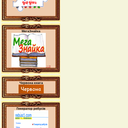
МегаЗнайка
-->
Червона книга
Генератор ребусів