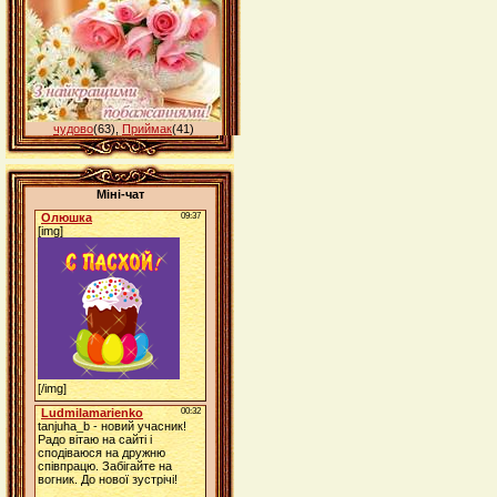
чудово
(63)
,
Приймак
(41)
Міні-чат