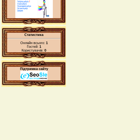
Статистика
Онлайн всього:
1
Гостей:
1
Користувачів:
0
Підтримка сайту