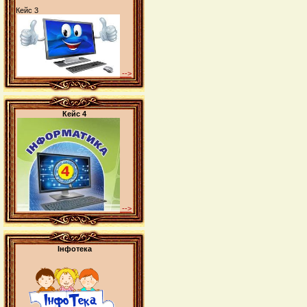
Кейс 3
-->
Кейс 4
-->
Інфотека