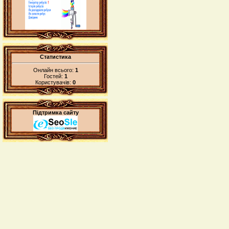
Статистика
Онлайн всього:
1
Гостей:
1
Користувачів:
0
Підтримка сайту