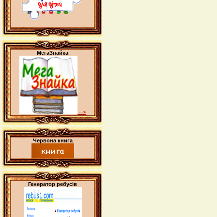
МегаЗнайка
-->
Червона книга
Генератор ребусів