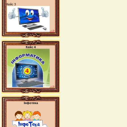
Кейс 3
-->
Кейс 4
-->
Інфотека