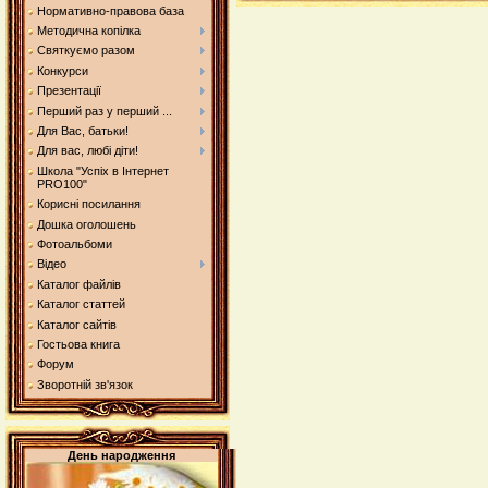
Нормативно-правова база
Методична копілка
Святкуємо разом
Конкурси
Презентації
Перший раз у перший ...
Для Вас, батьки!
Для вас, любі діти!
Школа "Успіх в Інтернет
PRO100"
Корисні посилання
Дошка оголошень
Фотоальбоми
Відео
Каталог файлів
Каталог статтей
Каталог сайтів
Гостьова книга
Форум
Зворотній зв'язок
День народження