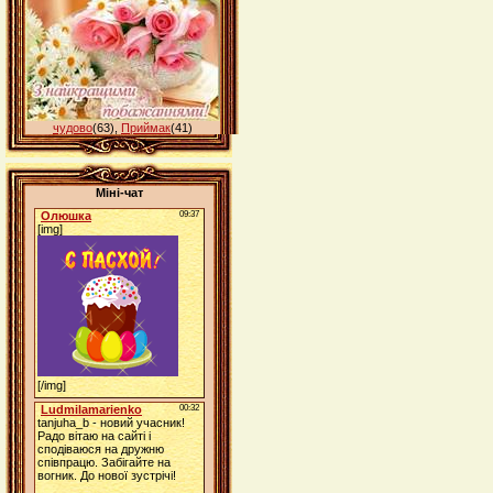
чудово
(63)
,
Приймак
(41)
Міні-чат