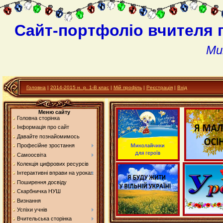
Сайт-портфоліо вчителя 
Ми
Головна
|
2014-2015 н. р. 1-В клас
|
Мій профіль
|
Реєстрація
|
Вхід
Меню сайту
Головна сторінка
Інформація про сайт
Давайте познайомимось
Професійне зростання
Самоосвіта
Колекція цифрових ресурсів
Інтерактивні вправи на уроках
Поширення досвіду
Скарбничка НУШ
Визнання
Успіхи учнів
Вчительська сторінка