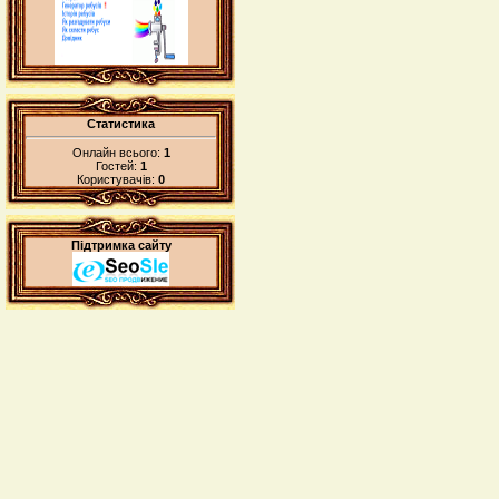
Статистика
Онлайн всього:
1
Гостей:
1
Користувачів:
0
Підтримка сайту