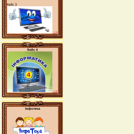
Кейс 3
-->
Кейс 4
-->
Інфотека