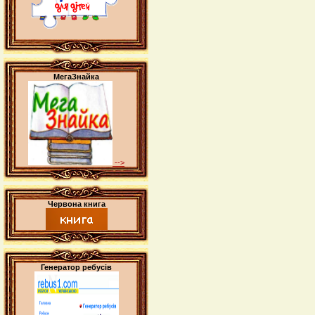
МегаЗнайка
-->
Червона книга
Генератор ребусів