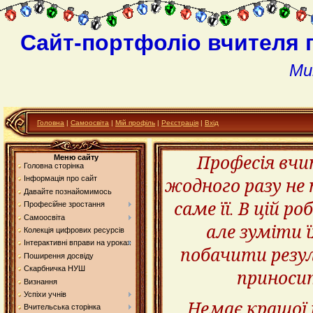
Сайт-портфоліо вчителя 
Ми
Головна
|
Самоосвіта
|
Мій профіль
|
Реєстрація
|
Вхід
Професія вчит
Меню сайту
Головна сторінка
жодного разу не
Інформація про сайт
Давайте познайомимось
саме її. В цій р
Професійне зростання
Самоосвіта
але зуміти 
Колекція цифрових ресурсів
Інтерактивні вправи на уроках
побачити резул
Поширення досвіду
Скарбничка НУШ
приносит
Визнання
Успіхи учнів
Немає кращої 
Вчительська сторінка