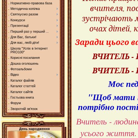
Нормативно-правова база
вчителя, по
Методична копілка
Святкуємо разом
зустрічають ме
Конкурси
очах дітей, 
Презентації
Перший раз у перший ...
Для Вас, батьки!
Заради цього 
Для вас, любі діти!
Школа "Успіх в Інтернет
PRO100"
ВЧИТЕЛЬ - 
Корисні посилання
Дошка оголошень
ВЧИТЕЛЬ -
Фотоальбоми
Відео
Моє пед
Каталог файлів
Каталог статтей
Каталог сайтів
"Щоб мати п
Гостьова книга
потрібно пост
Форум
Зворотній зв'язок
Вчитель - людин
усього життя. 
День народження