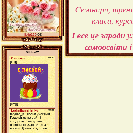
Семінари, трені
класи, курс
І все це заради 
liuda123
(64)
самоосвіти і
Міні-чат