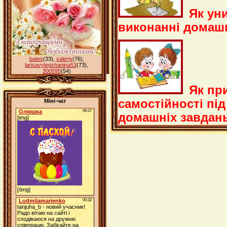
Як ун
виконанні домаш
bates
(33)
,
valeriy
(76)
,
larisavylegzhanina53
(73)
,
300595
(54)
Як пр
самостійності пі
Міні-чат
домашніх завдан