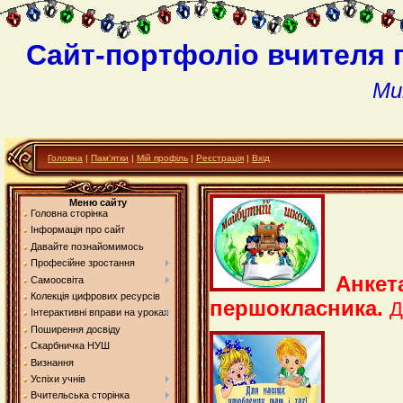
Сайт-портфоліо вчителя 
Ми
Головна
|
Пам'ятки
|
Мій профіль
|
Реєстрація
|
Вхід
Меню сайту
Головна сторінка
Інформація про сайт
Давайте познайомимось
Професійне зростання
Анкет
Самоосвіта
Колекція цифрових ресурсів
першокласника.
Д
Інтерактивні вправи на уроках
Поширення досвіду
Скарбничка НУШ
Визнання
Успіхи учнів
Вчительська сторінка