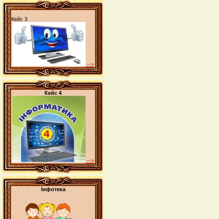
Кейс 3
-->
Кейс 4
-->
Інфотека