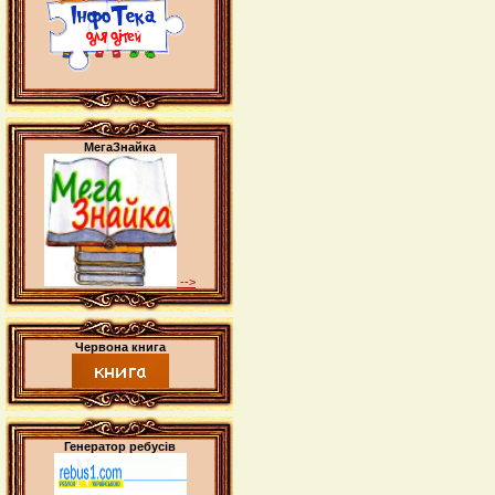
МегаЗнайка
-->
Червона книга
Генератор ребусів