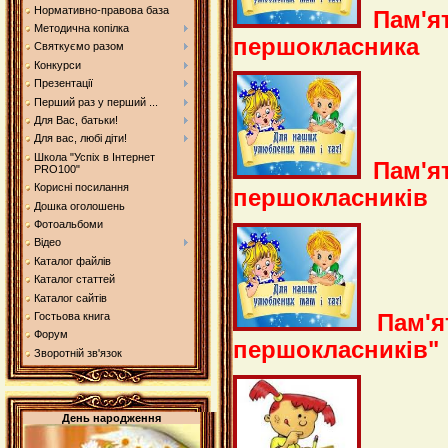
Нормативно-правова база
Пам'я
Методична копілка
першокласника
Святкуємо разом
Конкурси
Презентації
Перший раз у перший ...
Для Вас, батьки!
Для вас, любі діти!
Школа "Успіх в Інтернет
Пам'я
PRO100"
Корисні посилання
першокласників
Дошка оголошень
Фотоальбоми
Відео
Каталог файлів
Каталог статтей
Каталог сайтів
Гостьова книга
Пам'я
Форум
першокласників"
Зворотній зв'язок
День народження