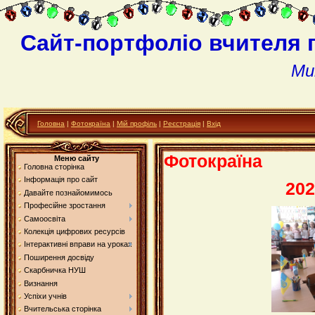
Сайт-портфоліо вчителя 
Ми
Головна
|
Фотокраїна
|
Мій профіль
|
Реєстрація
|
Вхід
Фотокраїна
Меню сайту
Головна сторінка
Інформація про сайт
202
Давайте познайомимось
Професійне зростання
Самоосвіта
Колекція цифрових ресурсів
Інтерактивні вправи на уроках
Поширення досвіду
Скарбничка НУШ
Визнання
Успіхи учнів
Вчительська сторінка