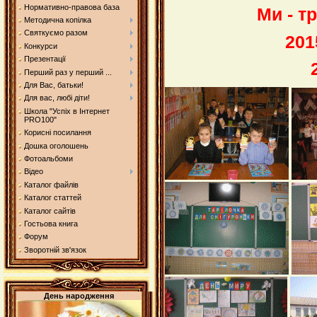
Нормативно-правова база
Ми - т
Методична копілка
Святкуємо разом
201
Конкурси
Презентації
Перший раз у перший ...
Для Вас, батьки!
Для вас, любі діти!
Школа "Успіх в Інтернет
PRO100"
Корисні посилання
Дошка оголошень
Фотоальбоми
Відео
Каталог файлів
Каталог статтей
Каталог сайтів
Гостьова книга
Форум
Зворотній зв'язок
День народження