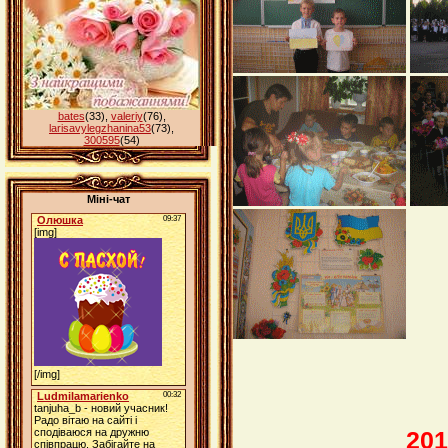
bates
(33)
,
valeriy
(76)
,
larisavylegzhanina53
(73)
,
300595
(54)
Міні-чат
201