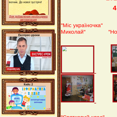
4
Для добавления необходима
авторизация
"Міс україночка"
Миколай"
"Новий
Експрес-уроки
Кейс 2
-->