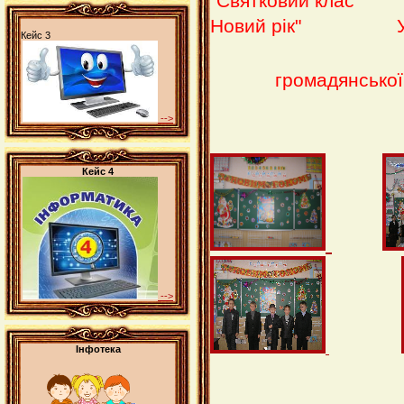
"Святковий клас"
"Ще
Новий рік"
Ур
Кейс 3
громадянської 
-->
Кейс 4
-->
Інфотека