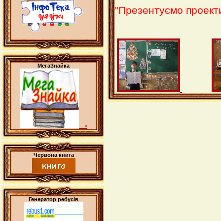
"Презентуємо
проект
рідної 
МегаЗнайка
-->
Червона книга
Генератор ребусів