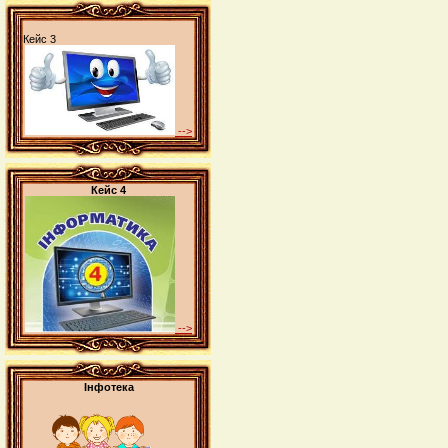
Кейс 3
-->
Кейс 4
-->
Інфотека