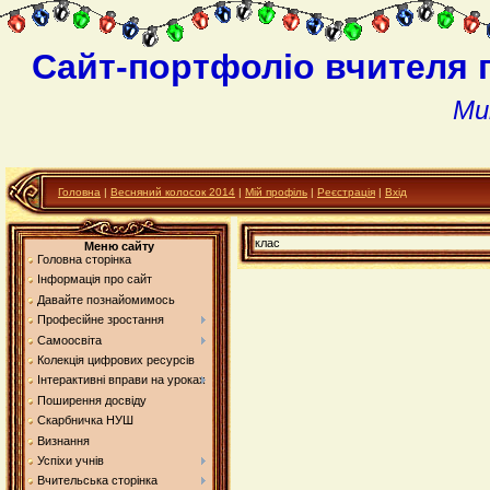
Сайт-портфоліо вчителя 
Ми
Головна
|
Весняний колосок 2014
|
Мій профіль
|
Реєстрація
|
Вхід
клас
Меню сайту
Головна сторінка
Інформація про сайт
Давайте познайомимось
Професійне зростання
Самоосвіта
Колекція цифрових ресурсів
Інтерактивні вправи на уроках
Поширення досвіду
Скарбничка НУШ
Визнання
Успіхи учнів
Вчительська сторінка