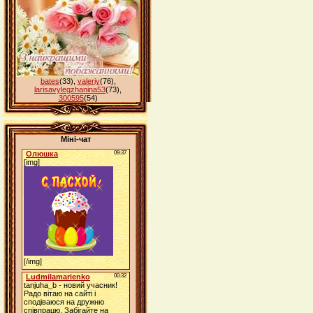
bates
(33)
,
valeriy
(76)
,
larisavylegzhanina53
(73)
,
300595
(54)
Міні-чат