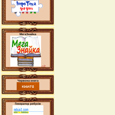
МегаЗнайка
-->
Червона книга
Генератор ребусів