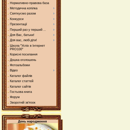
Нормативно-правова база
Методична копілка
Святкуємо разом
Конкурси
Презентації
Перший раз у перший ...
Для Вас, батьки!
Для вас, любі діти!
Школа "Успіх в Інтернет
PRO100"
Корисні посилання
Дошка оголошень
Фотоальбоми
Відео
Каталог файлів
Каталог статтей
Каталог сайтів
Гостьова книга
Форум
Зворотній зв'язок
День народження