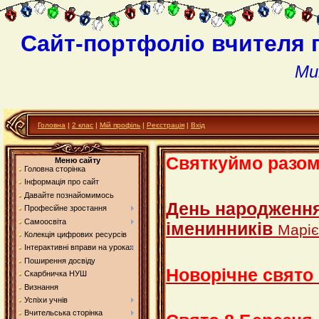
Сайт-портфоліо вчителя 
Ми
Головна
|
2 клас
|
Мій профіль
|
Реєстрація
|
Вхід
Святкуймо разом.
Меню сайту
Головна сторінка
Інформація про сайт
Давайте познайомимось
День народження
Професійне зростання
Самоосвіта
іменинників
Маріє
Колекція цифрових ресурсів
Інтерактивні вправи на уроках
Поширення досвіду
Новорічне свято
Скарбничка НУШ
Визнання
Успіхи учнів
Вчительська сторінка