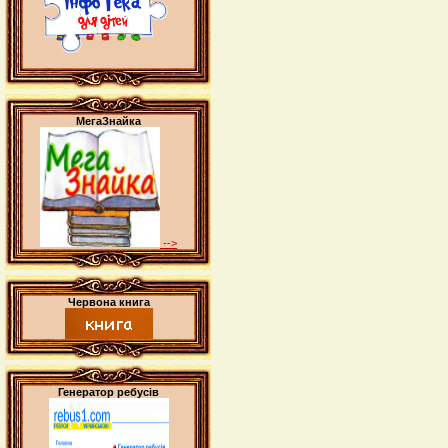
МегаЗнайка
-->
Червона книга
Генератор ребусів