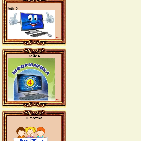
Кейс 3
-->
Кейс 4
-->
Інфотека