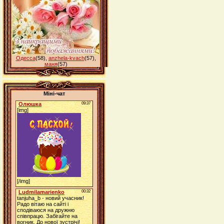
Одесса
(58)
,
anzhela-kvach
(57)
,
маня
(57)
Міні-чат