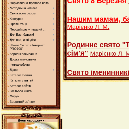
Свято 8 Березня
Нормативно-правова база
Методична копілка
Святкуємо разом
Нашим мамам, ба
Конкурси
Презентації
Марієнко Л. М.
Перший раз у перший ...
Для Вас, батьки!
Для вас, любі діти!
Родинне свято "Т
Школа "Успіх в Інтернет
PRO100"
сім'я"
Марієнко Л. 
Корисні посилання
Дошка оголошень
Фотоальбоми
Відео
Свято іменинник
Каталог файлів
Каталог статтей
Каталог сайтів
Гостьова книга
Форум
Зворотній зв'язок
День народження