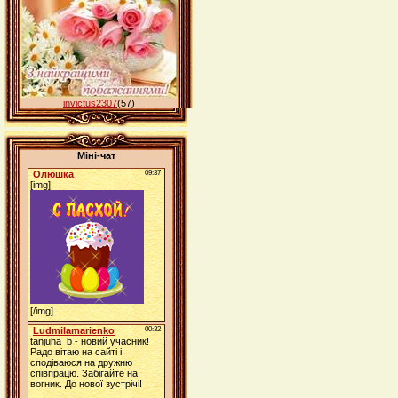
invictus2307
(57)
Міні-чат