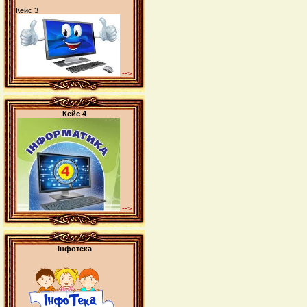
Кейс 3
-->
Кейс 4
-->
Інфотека