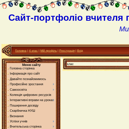
Сайт-портфоліо вчителя 
Ми
Головна
|
4 клас
|
Мій профіль
|
Реєстрація
|
Вхід
клас
Меню сайту
Головна сторінка
Інформація про сайт
Давайте познайомимось
Професійне зростання
Самоосвіта
Колекція цифрових ресурсів
Інтерактивні вправи на уроках
Поширення досвіду
Скарбничка НУШ
Визнання
Успіхи учнів
Вчительська сторінка