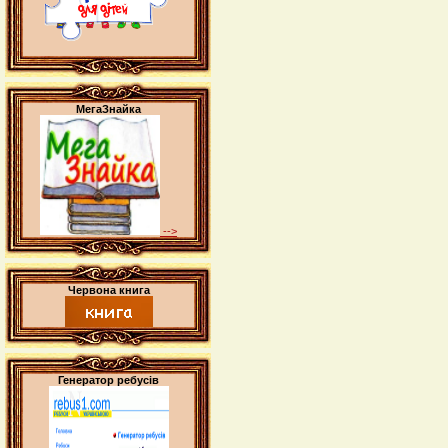
МегаЗнайка
-->
Червона книга
Генератор ребусів