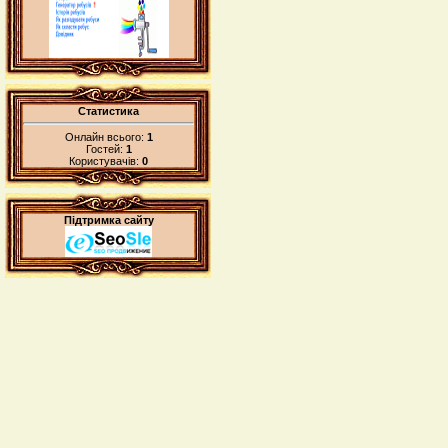
Статистика
Онлайн всього:
1
Гостей:
1
Користувачів:
0
Підтримка сайту