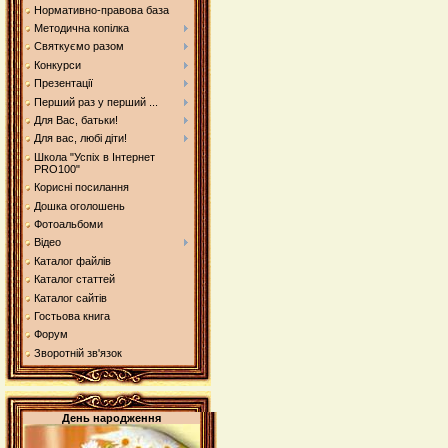
Нормативно-правова база
Методична копілка
Святкуємо разом
Конкурси
Презентації
Перший раз у перший ...
Для Вас, батьки!
Для вас, любі діти!
Школа "Успіх в Інтернет
PRO100"
Корисні посилання
Дошка оголошень
Фотоальбоми
Відео
Каталог файлів
Каталог статтей
Каталог сайтів
Гостьова книга
Форум
Зворотній зв'язок
День народження