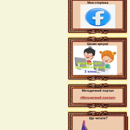
Моя сторінка
Цікаві аркуші
-->
Методичний портал
«Методичний портал»
widget @
surfing-waves.com
Що читати?