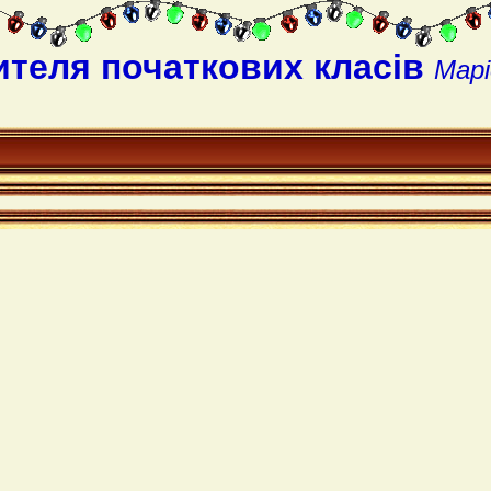
ителя початкових класів
Марі