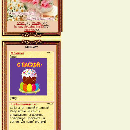
bates
(33)
,
valeriy
(76)
,
larisavylegzhanina53
(73)
,
300595
(54)
Міні-чат