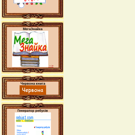
МегаЗнайка
-->
Червона книга
Генератор ребусів