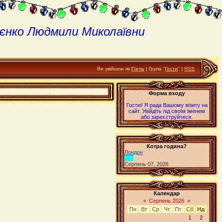
єнко Людмили Миколаївни
Ви увійшли як
Гість
| Група "
Гости
" |
RSS
Форма входу
Гостю! Я рада Вашому візиту на
сайт. Увійдіть під своїм іменем
або зареєструйтеся.
Котра година?
Лондон
Серпень 07, 2026
Календар
«
Серпень 2026
»
Пн
Вт
Ср
Чт
Пт
Сб
Нд
1
2