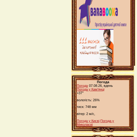
Погода
Погода
07.08.26, вдень
Погода у
Кам'янці
+37°
вологість:
26%
тиск:
748 мм
вітер:
2 м/с,
Погода у Києві
Погода у
Миколаєві