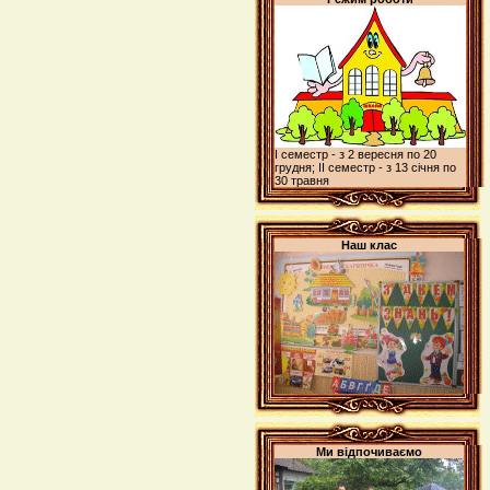
І семестр - з 2 вересня по 20
грудня; ІІ семестр - з 13 січня по
30 травня
Наш клас
Ми відпочиваємо