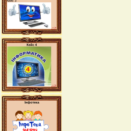
Кейс 3
-->
Кейс 4
-->
Інфотека