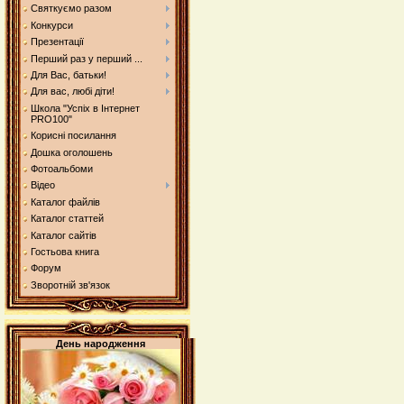
Святкуємо разом
Конкурси
Презентації
Перший раз у перший ...
Для Вас, батьки!
Для вас, любі діти!
Школа "Успіх в Інтернет
PRO100"
Корисні посилання
Дошка оголошень
Фотоальбоми
Відео
Каталог файлів
Каталог статтей
Каталог сайтів
Гостьова книга
Форум
Зворотній зв'язок
День народження