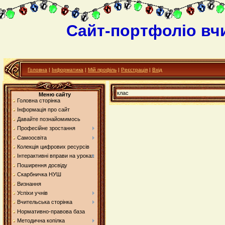
Сайт-портфоліо вч
Головна
|
Інформатика
|
Мій профіль
|
Реєстрація
|
Вхід
клас
Меню сайту
Головна сторінка
Інформація про сайт
Давайте познайомимось
Професійне зростання
Самоосвіта
Колекція цифрових ресурсів
Інтерактивні вправи на уроках
Поширення досвіду
Скарбничка НУШ
Визнання
Успіхи учнів
Вчительська сторінка
Нормативно-правова база
Методична копілка