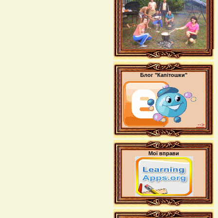
Блог "Капітошки"
-->
Мої вправи