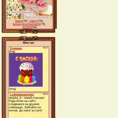
bates
(33)
,
valeriy
(76)
,
larisavylegzhanina53
(73)
,
300595
(54)
Міні-чат