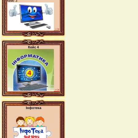
Кейс 3
-->
Кейс 4
-->
Інфотека