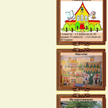
І семестр - з 2 вересня по 20
грудня; ІІ семестр - з 13 січня по
30 травня
Наш клас
Ми відпочиваємо