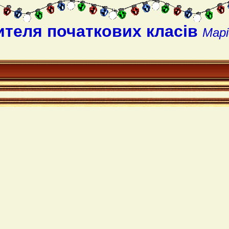
ителя початкових класів
Марі