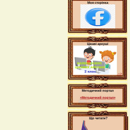
Моя сторінка
Цікаві аркуші
-->
Методичний портал
«Методичний портал»
widget @
surfing-waves.com
Що читати?