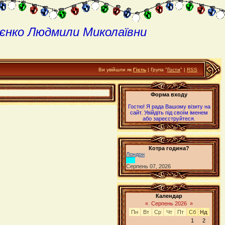
єнко Людмили Миколаївни
Ви увійшли як
Гість
| Група "
Гости
" |
RSS
Форма входу
Гостю! Я рада Вашому візиту на
сайт. Увійдіть під своїм іменем
або зареєструйтеся.
Котра година?
Лондон
Серпень 07, 2026
Календар
«
Серпень 2026
»
Пн
Вт
Ср
Чт
Пт
Сб
Нд
1
2