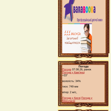
Погода
Погода
07.08.26, ранок
Погода у
Кам'янці
+33°
вологість:
34%
тиск:
749 мм
вітер:
2 м/с,
Погода у Києві
Погода у
Миколаєві