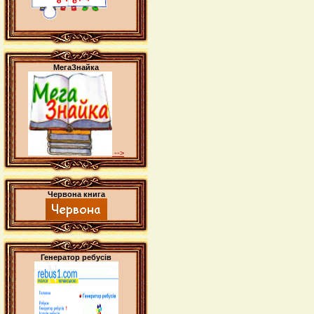
МегаЗнайка
-->
Червона книга
Генератор ребусів