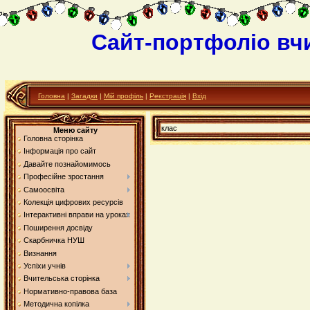
Сайт-портфоліо вч
Головна
|
Загадки
|
Мій профіль
|
Реєстрація
|
Вхід
клас
Меню сайту
Головна сторінка
Інформація про сайт
Давайте познайомимось
Професійне зростання
Самоосвіта
Колекція цифрових ресурсів
Інтерактивні вправи на уроках
Поширення досвіду
Скарбничка НУШ
Визнання
Успіхи учнів
Вчительська сторінка
Нормативно-правова база
Методична копілка