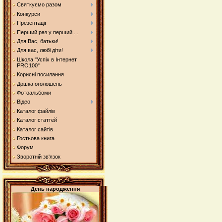
Святкуємо разом
Конкурси
Презентації
Перший раз у перший ...
Для Вас, батьки!
Для вас, любі діти!
Школа "Успіх в Інтернет
PRO100"
Корисні посилання
Дошка оголошень
Фотоальбоми
Відео
Каталог файлів
Каталог статтей
Каталог сайтів
Гостьова книга
Форум
Зворотній зв'язок
День народження