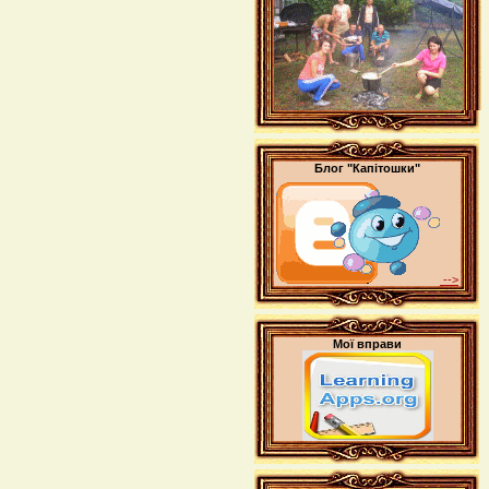
Блог "Капітошки"
-->
Мої вправи