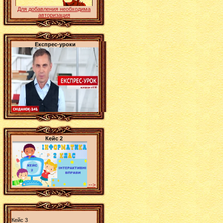
Для добавления необходима
авторизация
Експрес-уроки
Кейс 2
-->
Кейс 3