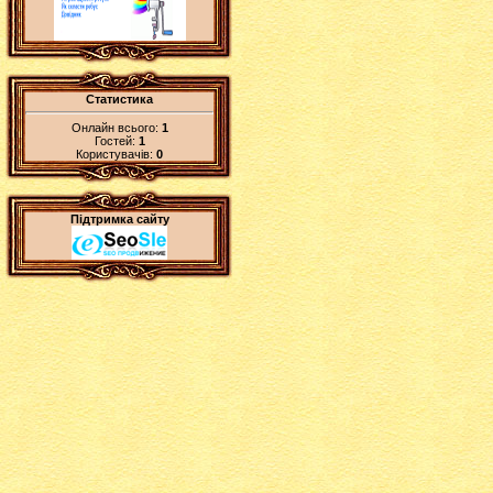
Статистика
Онлайн всього:
1
Гостей:
1
Користувачів:
0
Підтримка сайту