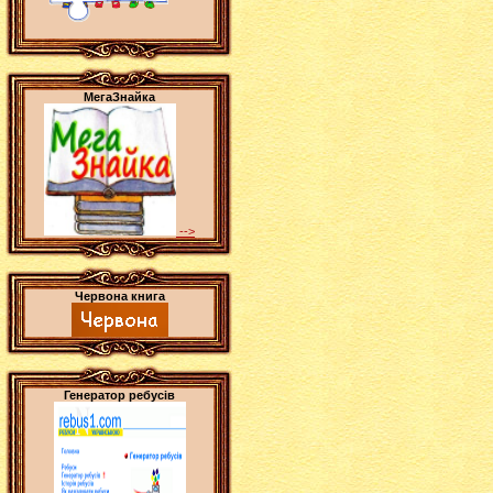
МегаЗнайка
-->
Червона книга
Генератор ребусів