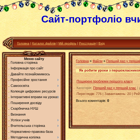
Сайт-портфоліо вч
Головна
|
Каталог файлів
|
Мій профіль
|
Реєстрація
|
Вхід
Меню сайту
Головна
»
Файли
»
Перший раз у перши
Головна сторінка
Інформація про сайт
Як робити уроки з першокласнико
Давайте познайомимось
Професійне зростання
Поширені проблеми першого класу
Самоосвіта
Категорія
:
Перший раз у перший клас
|
Колекція цифрових ресурсів
Переглядів
:
776
|
Завантажень
:
20
|
Рей
Інтерактивні вправи на уроках
Всього коментарів
:
0
Поширення досвіду
Скарбничка НУШ
Визнання
Успіхи учнів
Вчительська сторінка
Нормативно-правова база
Методична копілка