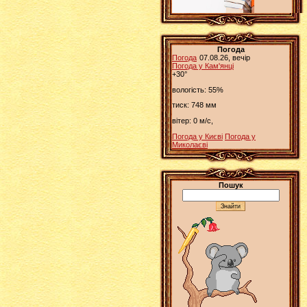
Погода
Погода
07.08.26, вечір
Погода у
Кам'янці
+30°
вологість:
55%
тиск:
748 мм
вітер:
0 м/с,
Погода у Києві
Погода у
Миколаєві
Пошук