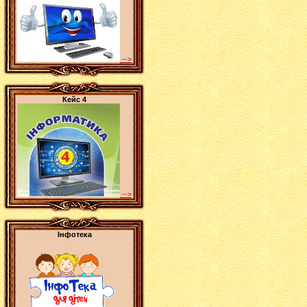
-->
Кейс 4
-->
Інфотека