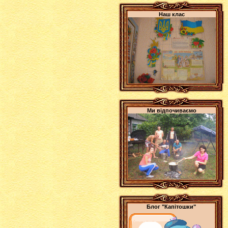
Наш клас
Ми відпочиваємо
Блог "Капітошки"