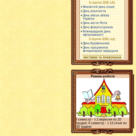
Режим роботи
І семестр - з 2 вересня по 20
грудня; ІІ семестр - з 13 січня по
30 травня