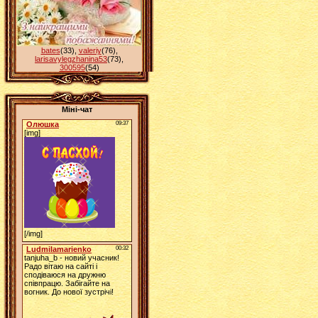
bates
(33)
,
valeriy
(76)
,
larisavylegzhanina53
(73)
,
300595
(54)
Міні-чат