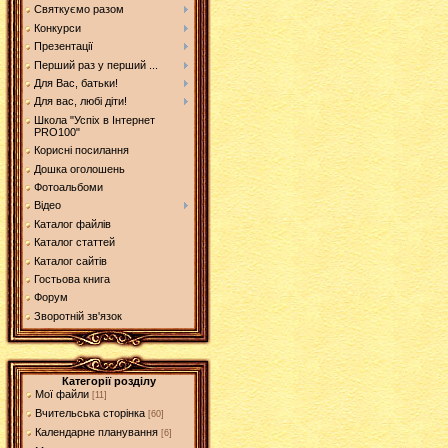
Святкуємо разом
Конкурси
Презентації
Перший раз у перший ...
Для Вас, батьки!
Для вас, любі діти!
Школа "Успіх в Інтернет
PRO100"
Корисні посилання
Дошка оголошень
Фотоальбоми
Відео
Каталог файлів
Каталог статтей
Каталог сайтів
Гостьова книга
Форум
Зворотній зв'язок
Категорії розділу
Мої файли
[11]
Вчительська сторінка
[60]
Календарне планування
[6]