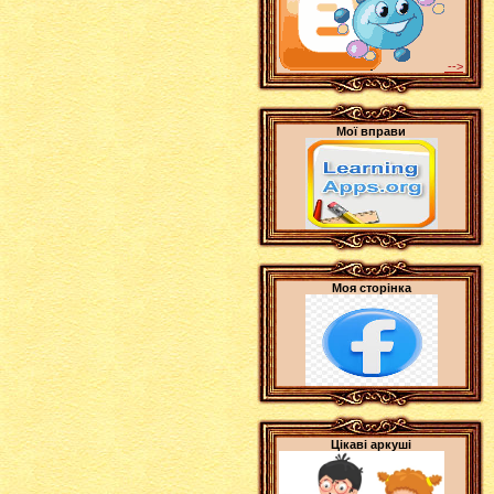
-->
Мої вправи
Моя сторінка
Цікаві аркуші