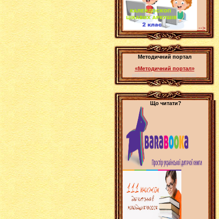
-->
Методичний портал
«Методичний портал»
widget @
surfing-waves.com
Що читати?