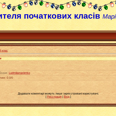
ителя початкових класів
Марі
й клас
м
Додав
:
Ludmilamarienko
тинг
:
0.0
/
0
Додавати коментарі можуть лише зареєстровані користувачі.
[
Реєстрація
|
Вхід
]