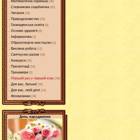
Математична скринька
[36]
Словникова скарбничка
[45]
Читання
[56]
Природознавство
[33]
Громадянська освіта
[8]
Основи здоров'я
[8]
Інформатика
[3]
Образотворче мистецтво
[3]
Виховна робота
[12]
Святкуємо разом
[29]
Конкурси
[10]
Презентації
[54]
Тренажери
[2]
Перший раз у перший клас
[39]
Для вас, батьки!
[39]
Для вас, любі діти!
[13]
Фізхвилинки
[36]
День народження