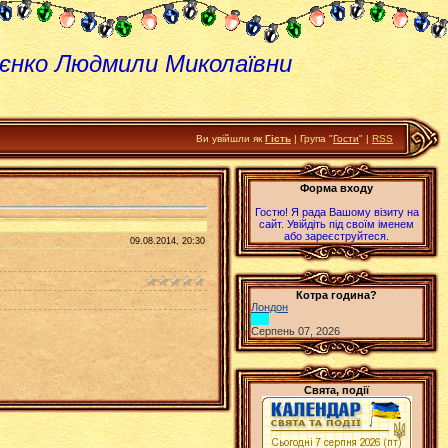
єнко Людмили Миколаївни
Ви увійшли як
Гість
| Група "
Гости
" |
RSS
Форма входу
Гостю! Я рада Вашому візиту на
сайт. Увійдіть під своїм іменем
або зареєструйтеся.
09.08.2014, 20:30
Котра година?
Лондон
Серпень 07, 2026
Свята, події