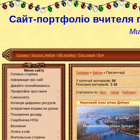
Сайт-портфоліо вчителя 
Ми
Головна
|
Каталог файлів
|
Мій профіль
|
Реєстрація
|
Вхід
Меню сайту
Головна
»
Файли
» Презентації
Головна сторінка
Інформація про сайт
У категорії матеріалів
:
54
Показано матеріалів
:
1-10
Давайте познайомимось
Професійне зростання
Сортувати по
:
Даті
·
Назві
·
Рейтингу
·
Самоосвіта
Науковий опис річки Дніпро
Колекція цифрових ресурсів
Інтерактивні вправи на уроках
Поширення досвіду
Скарбничка НУШ
Визнання
Успіхи учнів
Вчительська сторінка