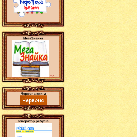
МегаЗнайка
-->
Червона книга
Генератор ребусів