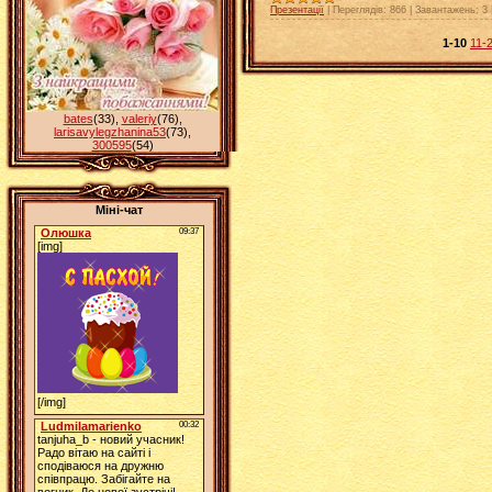
Презентації
|
Переглядів:
866
|
Завантажень:
3
1-10
11-
bates
(33)
,
valeriy
(76)
,
larisavylegzhanina53
(73)
,
300595
(54)
Міні-чат