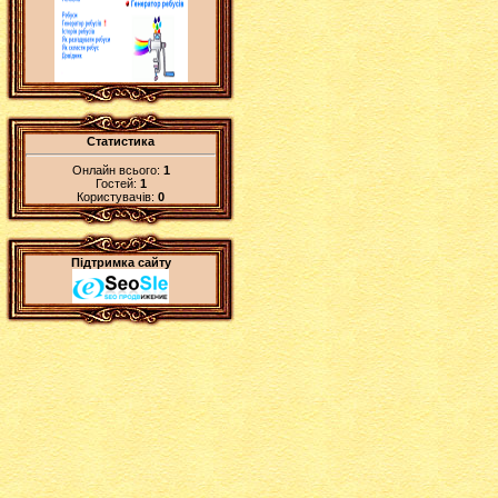
Статистика
Онлайн всього:
1
Гостей:
1
Користувачів:
0
Підтримка сайту