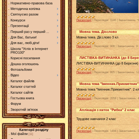
Нормативно-правова база
Методична копілка
Святкуємо разом
Конкурси
Презентації
|
Переглядів:
1146
|
Завантажень:
5
Презентації
Перший раз у перший ...
Мовна тема. Дієслово
Мовна тема. Дієслово 3 кл
Для Вас, батьки!
Для вас, любі діти!
Презентації
|
Переглядів:
908
|
Завантажень:
9
Школа "Успіх в Інтернет
PRO100"
ЛИСТІВКА-ВИТИНАНКА (до 8 Бере
Корисні посилання
ЛИСТІВКА-ВИТИНАНКА (до 8 Березня)
Дошка оголошень
Фотоальбоми
Презентації
|
Переглядів:
805
|
Завантажень:
1
Відео
Каталог файлів
Мовна тема "Іменник.Прикметник".
Каталог статтей
Мовна тема "Іменник.Прикметник". 2 к
Каталог сайтів
Гостьова книга
Презентації
|
Переглядів:
2058
|
Завантажень:
Форум
Зворотній зв'язок
Аплікація з ниток "Рибка" 2 клас
Трудове навчання 2 клас
Категорії розділу
Презентації
|
Переглядів:
1494
|
Завантажень:
Мої файли
[11]