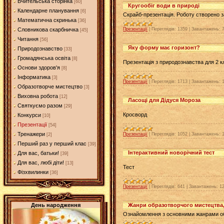
Вчительська сторінка
[60]
Кругообіг води в природі
Календарне планування
[6]
Скрайб-презентація. Роботу створено 
Математична скринька
[36]
Презентації
|
Переглядів:
1359
|
Завантажень:
Словникова скарбничка
[45]
Читання
[56]
Яку форму має горизонт?
Природознавство
[33]
Громадянська освіта
[8]
Презентація з природознавства для 2 к
Основи здоров'я
[8]
Інформатика
[3]
Презентації
|
Переглядів:
1713
|
Завантажень:
Образотворче мистецтво
[3]
Виховна робота
[12]
Ласощі для Дідуся Мороза
Святкуємо разом
[29]
Кросворд
Конкурси
[10]
Презентації
[54]
Тренажери
Презентації
|
Переглядів:
1052
|
Завантажень:
[2]
Перший раз у перший клас
[39]
Інтерактивний новорічний тест
Для вас, батьки!
[39]
Для вас, любі діти!
[13]
Тест
Фізхвилинки
[36]
Презентації
|
Переглядів:
641
|
Завантажень:
1
Жанри образотворчого мистецтва,
День народження
Ознайомлення з основними жанрами об