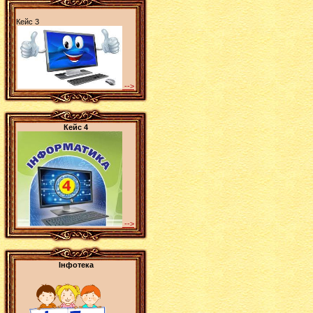
Кейс 3
-->
Кейс 4
-->
Інфотека