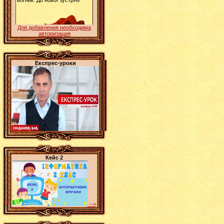
Для добавления необходима
авторизация
Експрес-уроки
Кейс 2
-->